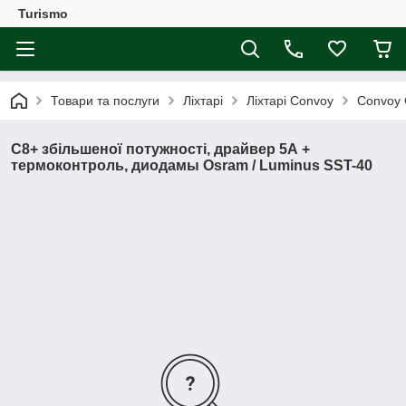
Turismo
Товари та послуги
Ліхтарі
Ліхтарі Convoy
Convoy
C8+ збільшеної потужності, драйвер 5А +
термоконтроль, диодамы Osram / Luminus SST-40