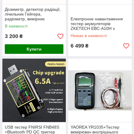
Дозиметр, детектор радіації,
лічильник Гейгера,
радіометр, вимірник
Електронне навантаження
іонізуючого випромінювання,
тестер акумуляторів
В наявності
BR-9B оновлена
ZKETECH EBC-A10H з
підтримкою циклів заряд-
3 200
Немає в наявності
₴
розряд підключення до PC
6 499
₴
Купити
USB тестер FNIRSI FNB48S
YAOREA YR1035+Тестер
+Bluetooth PD QC триггер
вимірювач внутрішнього