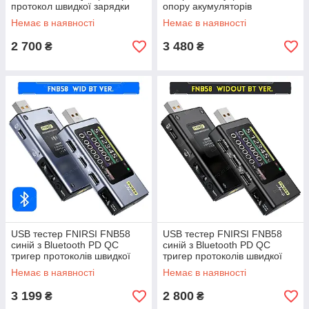
протокол швидкої зарядки
опору акумуляторів
Вольтометр Амперметр
міліметром
Немає в наявності
Немає в наявності
тестер посудин
2 700
3 480
₴
₴
USB тестер FNIRSI FNB58
USB тестер FNIRSI FNB58
синій з Bluetooth PD QC
синій з Bluetooth PD QC
тригер протоколів швидкої
тригер протоколів швидкої
зарядки тестер ємності
зарядки тестер ємності
Немає в наявності
Немає в наявності
3 199
2 800
₴
₴