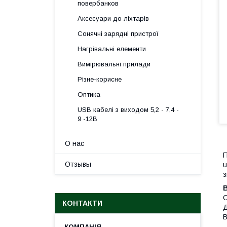
повербанков
Аксесуари до ліхтарів
Сонячні зарядні пристрої
Нагрівальні елементи
Вимірювальні прилади
Різне-корисне
Оптика
USB кабелі з виходом 5,2 - 7,4 -
9 -12В
О нас
П
Отзывы
u
з
C
КОНТАКТИ
Д
В