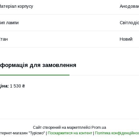
атеріал корпусу
Анодован
ип лампи
Світлоді
Стан
Новий
нформація для замовлення
іна:
1 530 ₴
Сайт створений на маркетплейсі
Prom.ua
Інтернет-магазин "Турісмо" |
Поскаржитися на контент
|
Політика конфіденційнос