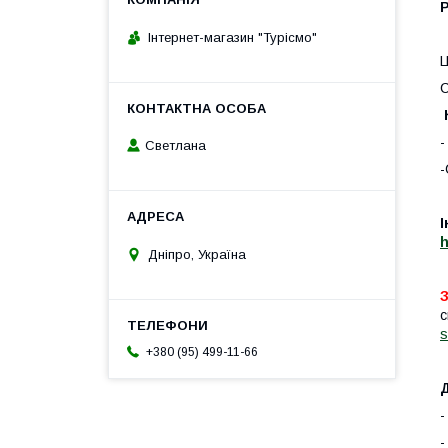
Інтернет-магазин "Турісмо"
Ц
С
-
Светлана
-
І
h
Дніпро, Україна
З
с
s
+380 (95) 499-11-66
-
-