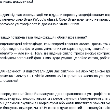
а інших документах!
адалі під час експлуатації ми віддали перевагу модифікованим варі
ставлено скло Вуда (Wood's glass). Скло Вуда практично не пропус
ропускає ультрафіолет із довжиною хвилі 365nm.
авіщо потрібна така модифікація і обов'язкова вона?
ищенаведені світлодіоди, крім випромінювання 365nm, дають так 
обре видно на фото двох увімкнених ліхтарів, в одному
звичайне 
ебагато — але він є. Тому, це видиме світло, трохи знижує контрас
асвічуючи загальний фон. Скло Вуда усуває це зайве світло, робляч
ля наочності, я підготували для Вас світлини, на яких українські гри
роменях Convoy S2+ Nichia 365nm UV і в променях «левого» ультра
олосальна!
опередження! Якщо Ви плануєте довго працювати з ультрафіолето
екомендуємо використовувати захисні окуляри з блокуванням ульт
онцезахисні окуляри з UV-фільтром або жовті пластикові захисні о
и блокують окуляри, чи ні UV спектр дуже простий — спрямуйте л