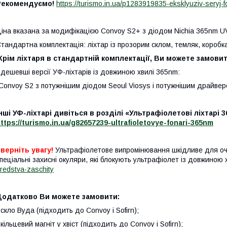
Рекомендуємо!
https://turismo.in.ua/p1283919835-eksklyuziv-seryj-f
іна вказана за модифікацією Convoy S2+ з діодом Nichia 365nm UV
тандартна комплектація: ліхтар із прозорим склом, темляк, коробк
Крім ліхтаря в стандартній комплектації, Ви можете замовит
 дешевші версії УФ-ліхтарів із довжиною хвилі 365nm:
Convoy
S
2 з потужнішим діодом
Seoul Viosys
і потужнішим драйвер
нші УФ-ліхтарі дивіться в розділі «Ультрафіолетові ліхтарі 3
ttps://turismo.in.ua/g82657239-ultrafioletovye-fonari-365nm
верніть увагу!
Ультрафіолетове випромінювання шкідливе для оч
пеціальні захисні окуляри, які блокують ультрафіолет із довжиною 
redstva-zaschity
Додатково Ви можете замовити:
 скло Вуда (підходить до Convoy і Sofirn);
 кільцевий магніт у хвіст (підходить до Convoy і Sofirn);