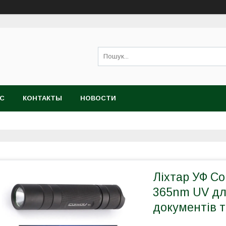
АС
КОНТАКТЫ
НОВОСТИ
Ліхтар УФ Co
365nm UV дл
документів 