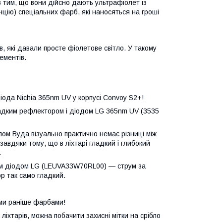
ів тим, що вони дійсно дають ультрафіолет із
цію) спеціальних фарб, які наносяться на гроші
в, які давали просте фіолетове світло. У такому
ементів.
іода Nichia 365nm UV у корпусі Convoy S2+!
гладким рефлектором і діодом LG 365nm UV (3535
клом Вуда візуально практично немає різниці між
 завдяки тому, що в ліхтарі гладкий і глибокий
.
шим діодом LG (LEUVA33W70RL00) — струм за
р так само гладкий.
ними раніше фарбами!
іхтарів, можна побачити захисні мітки на срібло