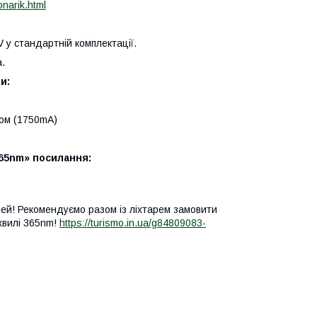
onarik.html
 у стандартній комплектації.
а.
и:
ом (1750
mA
)
65n
m
» посилання:
ей! Рекомендуємо разом із ліхтарем замовити
хвилі 365
nm
!
https://turismo.in.ua/g84809083-