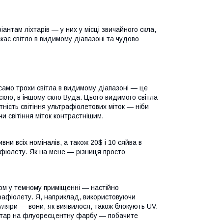
антам ліхтарів — у них у місці звичайного скла,
кає світло в видимому діапазоні та чудово
само трохи світла в видимому діапазоні — це
скло, в іншому скло Вуда. Цього видимого світла
тність світіння ультрафіолетових міток — ніби
и світіння міток контрастнішим.
вни всіх номіналів, а також 20$ і 10 сяйва в
фіолету. Як на мене — різниця просто
м у темному приміщенні — настійно
рафіолету. Я, наприклад, використовуючи
куляри — вони, як виявилося, також блокують UV.
іхтар на флуоресцентну фарбу — побачите