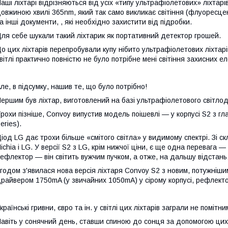
аші ліхтарі відрізняються від усіх «типу ультрафіолетових» ліхтар
овжиною хвилі 365nm, який так само викликає світіння (флуоресцен
а інші документи, , які необхідно захистити від підробки.
ля себе шукали такий ліхтарик як портативний детектор грошей.
о цих ліхтарів перепробували купу нібито ультрафіолетових ліхтарі
вітлі практично повністю не було потрібне мені світіння захисних ел
ле, в підсумку, нашив те, що було потрібно!
ершим був ліхтар, виготовлений на базі ультрафіолетового світлод
рохи пізніше, Convoy випустив модель поішевлі — у корпусі S2 з 
eries).
іод LG дає трохи більше «смітого світла» у видимому спектрі. Зі с
ichia і LG. У версії S2 з LG, крім нижчої ціни, є ще одна перевага —
ефлектор — він світить вужчим пучком, а отже, на дальшу відстань
годом з'явилася нова версія ліхтаря Convoy S2 з новим, потужні
райвером 1750mA (у звичайних 1050mA) у сірому корпусі, рефлекто
країнські гривни, євро та ін. у світлі цих ліхтарів заграли не поміт
авіть у сонячний день, ставши спиною до сонця за допомогою цих л