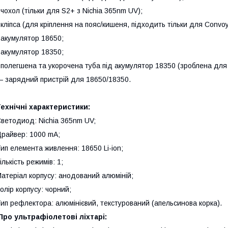
 чохол (тільки для S2+ з Nichia 365nm UV);
 кліпса (для кріплення на пояс/кишеня, підходить тільки для Convoy
 акумулятор 18650;
 акумулятор 18350;
 полегшена та укорочена туба під акумулятор 18350 (зроблена для 
 зарядний пристрій для 18650/18350.
ехнічні характеристики:
Светодиод
: Nichia 365nm UV;
райвер: 1000 mA;
ип елемента живлення: 18650 Li-ion;
ількість режимів: 1;
атеріал корпусу: анодований алюміній;
олір корпусу: чорний;
ип рефлектора: алюмінієвий, текстурований (апельсинова корка).
Про ультрафіолетові ліхтарі: