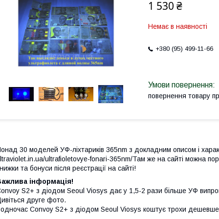
1 530 ₴
Немає в наявності
+380 (95) 499-11-66
повернення товару п
онад 30 моделей УФ-ліхтариків 365nm з докладним описом і харак
ltraviolet.in.ua/ultrafioletovye-fonari-365nm/Там же на сайті можна по
нижки та бонуси після реєстрації на сайті!
Важлива інформація!
onvoy S2+ з діодом Seoul Viosys дає у 1,5-2 рази більше УФ випро
ивіться друге фото.
одночас Convoy S2+ з діодом Seoul Viosys коштує трохи дешевше 