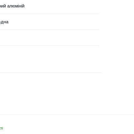
ий алюміній
одна
ті