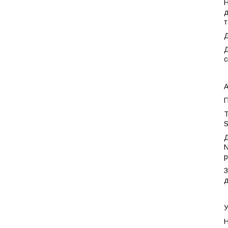
Н
д
т
Д
Д
с
А
П
Т
S
Д
N
р
З
д
У
Н