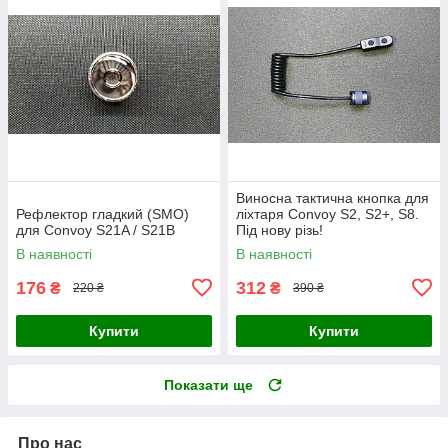
Виносна тактична кнопка для
Рефлектор гладкий (SMO)
ліхтаря Convoy S2, S2+, S8.
для Convoy S21A / S21B
Під нову різь!
В наявності
В наявності
176
312
₴
₴
220 ₴
390 ₴
Купити
Купити
Показати ще
Про нас