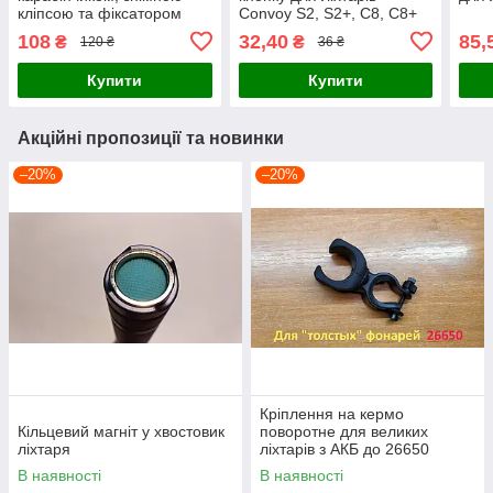
кліпсою та фіксатором
Convoy S2, S2+, C8, C8+
діаметра. Колір: Хакі
Колір жовтогарячий
108
32,40
85,
₴
₴
120 ₴
36 ₴
Купити
Купити
Акційні пропозиції та новинки
–20%
–20%
Кріплення на кермо
Кільцевий магніт у хвостовик
поворотне для великих
ліхтаря
ліхтарів з АКБ до 26650
В наявності
В наявності