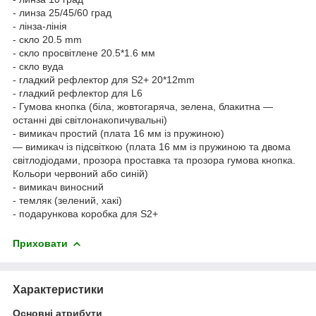
- линза 25/45/60 град
- лінза-лінія
- скло 20.5 mm
- скло просвітлене 20.5*1.6 мм
- скло вуда
- гладкий рефлектор для S2+ 20*12mm
- гладкий рефлектор для L6
- Гумова кнопка (біла, жовтогаряча, зелена, блакитна —
останні дві світлонакопичувальні)
- вимикач простий (плата 16 мм із пружиною)
— вимикач із підсвіткою (плата 16 мм із пружиною та двома
світлодіодами, прозора проставка та прозора гумова кнопка.
Кольори червоний або синій)
- вимикач виносний
- темляк (зелений, хакі)
- подарункова коробка для S2+
Приховати
Характеристики
Основні атрибути