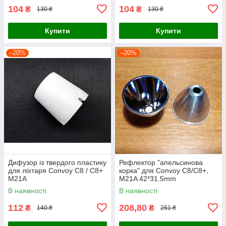
104
104
₴
₴
130 ₴
130 ₴
Купити
Купити
–20%
–20%
Дифузор із твердого пластику
Рефлектор "апельсинова
для ліхтаря Convoy С8 / С8+
корка" для Convoy С8/С8+,
M21A
M21A 42*31.5mm
В наявності
В наявності
112
208,80
₴
₴
140 ₴
261 ₴