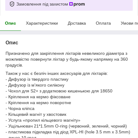
Замовлення під захистом
Опис
Характеристики
Доставка
Оплата
Умови п
Опис
Призначено для закріплення ліхтарів невеликого діаметра з
можливістю повернути ліхтар у будь-якому напрямку на 360
градусів.
Також у нас є безліч інших аксесуарів для ліхтарів:
- Дифузор із твердого пластику
- Дифузор із м'якого силікону
- Чохол для S2+ з додатковою кишенькою для 18650
- Кріплення на кермо фіксоване
- Кріплення на кермо поворотне
- Чорна кліпса
- Кільцевий магніт у хвостовик
- Услуга «пропил кільцевого магніту»
- Ущільнювач 21*1.5mm O-ring (червоний, зелений, чорний)
- пластикова підкладка під діод XPL-HI (hole 3.5 mm x 3.5mm)
- линза 10 град