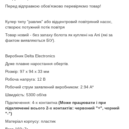
Перед відправкою обов'язково перевіряємо товар!
Кулер типу "равлик" або відцентровий повітряний насос,
створює потужний потік повітря
Товар новий - без запаху болота як куплені на Алі (які за
фактом виявляються Б\У).
Виробник Delta Electronics
Дуже плавне наростання обертів.
Розмір: 97 x 94 х 33 мм
Робоча напруга: 12 В
Робочий струм заявлений виробником: 2.94 А*
Швидкість: 5300 об/хв
Підключення: 4-х контактна
(Може працювати і при
підключенні всього 2-х контактів: червоний "+", чорний
"-")
Матеріал корпусу: пластик
Вага 160
±
7г.