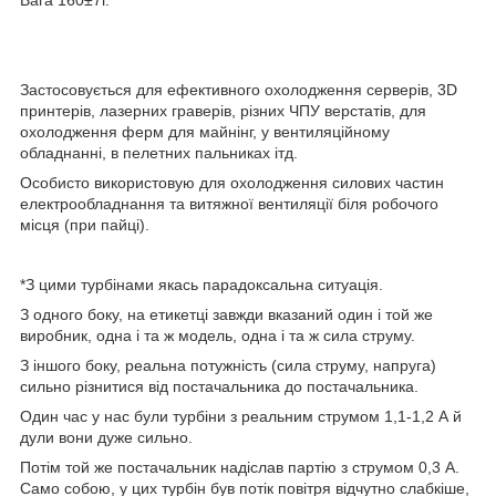
Застосовується для ефективного охолодження серверів, 3D
принтерів, лазерних граверів, різних ЧПУ верстатів, для
охолодження ферм для майнінг, у вентиляційному
обладнанні, в пелетних пальниках ітд.
Особисто використовую для охолодження силових частин
електрообладнання та витяжної вентиляції біля робочого
місця (при пайці).
*З цими турбінами якась парадоксальна ситуація.
З одного боку, на етикетці завжди вказаний один і той же
виробник, одна і та ж модель, одна і та ж сила струму.
З іншого боку, реальна потужність (сила струму, напруга)
сильно різнитися від постачальника до постачальника.
Один час у нас були турбіни з реальним струмом 1,1-1,2 А й
дули вони дуже сильно.
Потім той же постачальник надіслав партію з струмом 0,3 А.
Само собою, у цих турбін був потік повітря відчутно слабкіше,