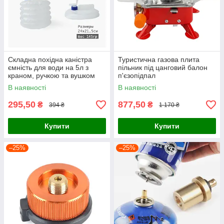
Складна похідна каністра
Туристична газова плита
ємність для води на 5л з
пільник під цанговий балон
краном, ручкою та вушком
п'єзопідпал
для підвішування.
В наявності
В наявності
295,50
877,50
₴
₴
394 ₴
1 170 ₴
Купити
Купити
–25%
–25%