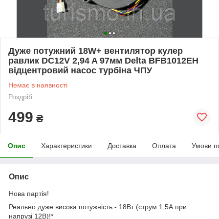
Дуже потужний 18W+ вентилятор кулер
равлик DC12V 2,94 A 97мм Delta BFB1012EH
відцентровий насос турбіна ЧПУ
Немає в наявності
Роздріб
499
₴
Опис
Характеристики
Доставка
Оплата
Умови п
Опис
Нова партія!
Реально дуже висока потужність - 18Вт (струм 1,5А при
напрузі 12В)!*