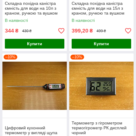
Складна похідна каністра
Складна похідна каністра
ємність для води на 10л з
ємність для води на 15л з
краном, ручкою та вушком
краном, ручкою та вушком
для підвішування.
для підвішування.
В наявності
В наявності
344
399,20
₴
₴
430 ₴
499 ₴
Купити
Купити
–10%
–10%
Термометр з гігрометром
Цифровий кухонний
термогігрометр РК дисплей
термометр у вигляді щупа
чорний