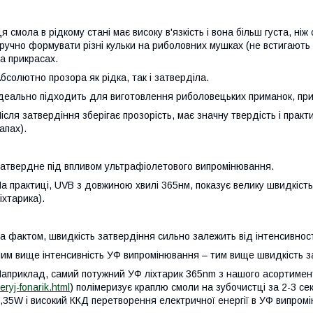
я смола в рідкому стані має високу в'язкість і вона більш густа, ні
ручно формувати різні кульки на риболовних мушках (не встигають 
а прикрасах.
бсолютно прозора як рідка, так і затверділа.
деально підходить для виготовлення риболовецьких приманок, прик
ісля затвердіння зберігає прозорість, має значну твердість і практ
апах).
атвердне під впливом ультрафіолетового випромінювання.
а практиці, UVB з довжиною хвилі 365нм, показує велику швидкість
іхтарика).
а фактом, швидкість затвердіння сильно залежить від інтенсивност
им вище інтенсивність УФ випромінювання – тим вище швидкість з
априклад, самий потужний УФ ліхтарик 365
nm
з нашого асортимен
eryj-fonarik.html
) полімеризує краплю смоли на зубочистці за 2-3 се
,35
W
і високий ККД перетворення електричної енергії в УФ випром