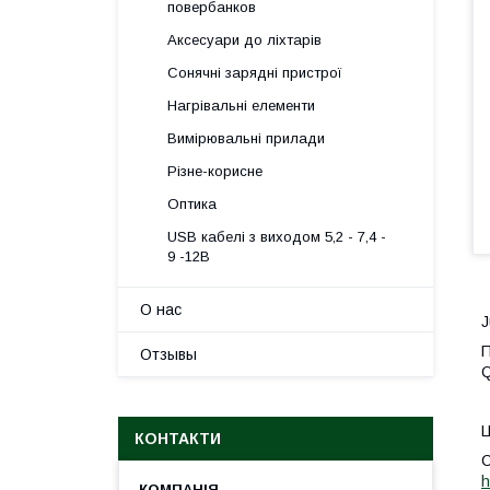
повербанков
Аксесуари до ліхтарів
Сонячні зарядні пристрої
Нагрівальні елементи
Вимірювальні прилади
Різне-корисне
Оптика
USB кабелі з виходом 5,2 - 7,4 -
9 -12В
О нас
J
П
Отзывы
Q
Ц
КОНТАКТИ
h