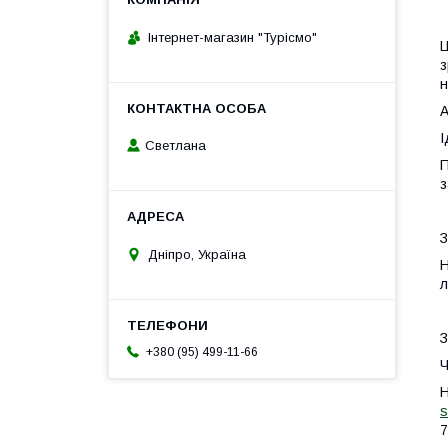
Інтернет-магазин "Турісмо"
Ц
з
н
А
І
Светлана
П
з
З
Дніпро, Україна
Н
л
З
+380 (95) 499-11-66
Ч
Н
s
7