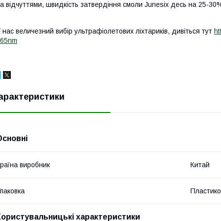
а відчуттями, швидкість затвердіння смоли Junesix десь на 25-30%
 нас величезний вибір ультрафіолетових ліхтариків, дивіться тут
ht
365nm
арактеристики
Основні
раїна виробник
Китай
паковка
Пластико
Користувальницькі характеристики