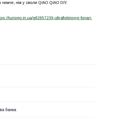
 нижче, ніж у смоли QIAO QIAO DIY.
tps://turismo.in.ua/g82657239-ultrafioletovye-fonari-
ва банка