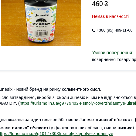
460 ₴
Немає в наявності
+380 (95) 499-11-66
повернення товару п
unesix - новий бренд на ринку сольвентного смол.
ісля затвердіння, вироби зі смоли Junesix нічим не відрізняються 
IAO DIY. (
https://turismo.in.ua/g97794024-smoly-otverzhdaemye-ultraf
іна вказана за один флакон 50г смоли Junesix
високої
в'язкості 
Смоли
високої
в'язкості
у флаконах інших обсягів, смоли
низької 
ttps://turismo.in.ua/g101773035-smoly-klej-otverzhdaemye