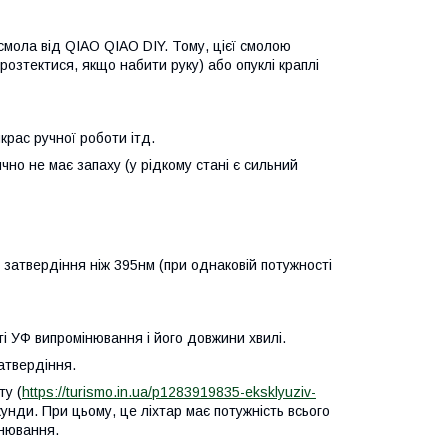
ж смола від QIAO QIAO DIY. Тому, цієї смолою
розтектися, якщо набити руку) або опуклі краплі
рас ручної роботи ітд.
ично не має запаху (у рідкому стані є сильний
 затвердіння ніж 395нм (при однаковій потужності
і УФ випромінювання і його довжини хвилі.
атвердіння.
ту (
https://turismo.in.ua/p1283919835-eksklyuziv-
кунди. При цьому, це ліхтар має потужність всього
інювання.