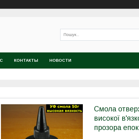
АС
КОНТАКТЫ
НОВОСТИ
Смола отвер
високої в'язк
прозора епок