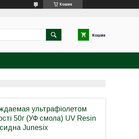
Кошик
Кошик
ждаемая ультрафіолетом
ості 50г (УФ смола) UV Resin
сидна Junesix