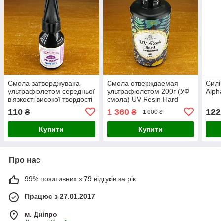
Смола затверджувана
Смола отверждаемая
Сил
ультрафіолетом середньої
ультрафіолетом 200г (УФ
Alph
в'язкості високої твердості
смола) UV Resin Hard
10 г (УФ смола) UV Resin
прозора епоксидна QIAO
110
1 360
122
₴
₴
1 600 ₴
Hard епоксидна
QIAO DIY
Купити
Купити
Про нас
99% позитивних з 79 відгуків за рік
Працює з 27.01.2017
м. Дніпро