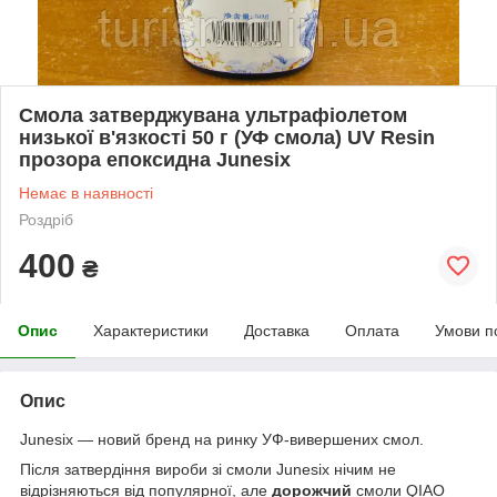
Смола затверджувана ультрафіолетом
низької в'язкості 50 г (УФ смола) UV Resin
прозора епоксидна Junesix
Немає в наявності
Роздріб
400
₴
Опис
Характеристики
Доставка
Оплата
Умови п
Опис
Junesix — новий бренд на ринку УФ-вивершених смол.
Після затвердіння вироби зі смоли Junesix нічим не
відрізняються від популярної, але
дорожчий
смоли QIAO