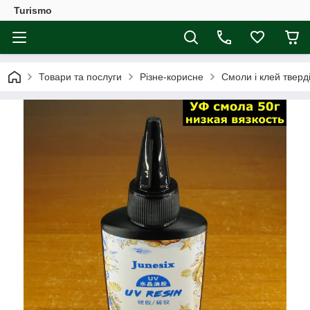
Turismo
Товари та послуги
Різне-корисне
Смоли і клей тверд