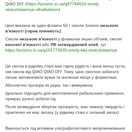
QIAO DIY. (
https://turismo.in.ua/g97794024-smoly-
otverzhdaemye-ultrafioletom
)
Ціна вказана за один флакон 50 г смоли Junesix
низькою
в'язкості (гарна плинність)
.
Смоли
низькою
в'язкості
у флаконах інших об'ємів, смоли
високої в'язкості
або
УФ затверджений клей
, тут
https://turismo.in.ua/g101773035-smoly-klej-otverzhdaemye
Ця смола в рідкому стані має гарну рідкість і вона менш густа,
ніж смола від QIAO QIAO DIY. Тому, цією смолою набагато
легше заповнювати вузькі та маленькі місця у формочках.
Абсолютно прозора як рідка, так і вивержена.
Ідеально підходить для виготовлення рибальських приманок,
прикрас ручної роботи ітд.
Після затвердіння зберігає прозорість, має чималу твердість і
практично не має запаху (у рідкому стані є сильний запах).
Виконується під впливом ультрафіолетового випромінювання.