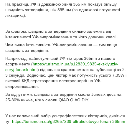
На практиці, УФ із довжиною хвилі 365 нм показує більшу
швидкість затвердіння, ніж 395 нм (за однакової потужності
ліхтарика).
За фактом, швидкість затвердіння сильно залежить від
інтенсивності УФ-випромінювання та його довжини хвилі.
Чим вища інтенсивність УФ-випромінювання — тим вища
швидкість затвердіння.
Наприклад, найпотужніший УФ-ліхтарик 365
nm
з нашого
асортименту (
https://turismo.in.ua/p1283919835-eksklyuziv-
seryj-fonarik.html
) відновлює краплю смоли на зубочистці за 2-
3 секунди. Водночас, цей ліхтар має потужність усього 7,35
W
і
високий ККД перетворення електроенергії на УФ-
випромінювання.
За відчуттями, швидкість затвердіння смоли Junesix десь на
25-30% нижча, ніж у смоли QIAO QIAO DIY.
У нас величезний вибір ультрафіолетових ліхтариків, дивіться
тут
https://turismo.in.ua/g82657239-ultrafioletovye-fonari-365nm