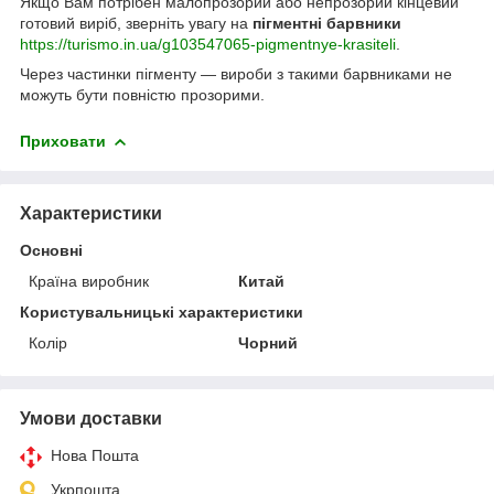
Якщо Вам потрібен малопрозорий або непрозорий кінцевий
готовий виріб, зверніть увагу на
пігментні барвники
https://turismo.in.ua/g103547065-pigmentnye-krasiteli
.
Через частинки пігменту — вироби з такими барвниками не
можуть бути повністю прозорими.
Приховати
Характеристики
Основні
Країна виробник
Китай
Користувальницькі характеристики
Колір
Чорний
Умови доставки
Нова Пошта
Укрпошта