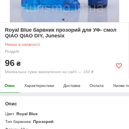
Royal Blue барвник прозорий для УФ- смол
QIAO QIAO DIY, Junesix
Немає в наявності
Роздріб
96
₴
Мінімальна сума замовлення на сайті — 150 ₴
Опис
Характеристики
Доставка
Оплата
Умови п
Опис
Цвет:
Royal Blue
.
Тип барвника:
Прозорий
.