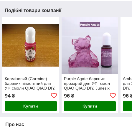
Подібні товари компанії
Карміновий (Carmine)
Purple Agate барвник
Ambe
барвник пігментний для
прозорий для УФ- смол
для 
УФ смоли QIAO QIAO DIY,
QIAO QIAO DIY, Junesix
DIY,
Junesix
94
96
96
₴
₴
Купити
Купити
Про нас