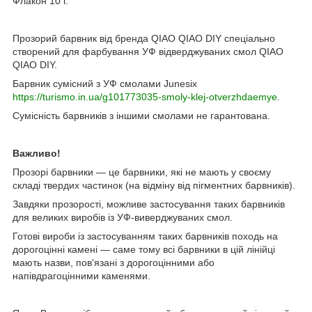
Флакон 10 г.
Прозорий барвник від бренда
QIAO QIAO DIY спеціально
створений для фарбування УФ відверджуваних смол
QIAO
QIAO DIY.
Барвник сумісний з УФ смолами Junesix
https://turismo.in.ua/g101773035-smoly-klej-otverzhdaemye
.
Сумісність барвників з іншими смолами не гарантована.
Важливо!
Прозорі барвники — це барвники, які не мають у своєму
складі твердих частинок (на відміну від пігментних барвників).
Завдяки прозорості, можливе застосування таких барвників
для великих виробів із УФ-виверджуваних смол.
Готові вироби із застосуванням таких барвників походь на
дорогоцінні камені — саме тому всі барвники в цій лінійці
мають назви, пов'язані з дорогоцінними або
напівдрагоцінними каменями.