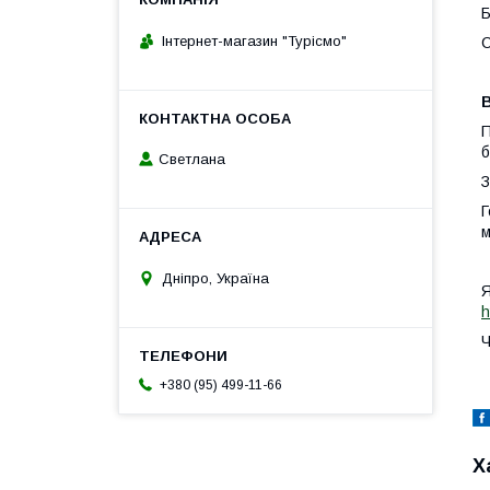
Б
Інтернет-магазин "Турісмо"
С
П
б
Светлана
З
Г
м
Дніпро, Україна
Я
h
Ч
+380 (95) 499-11-66
Х