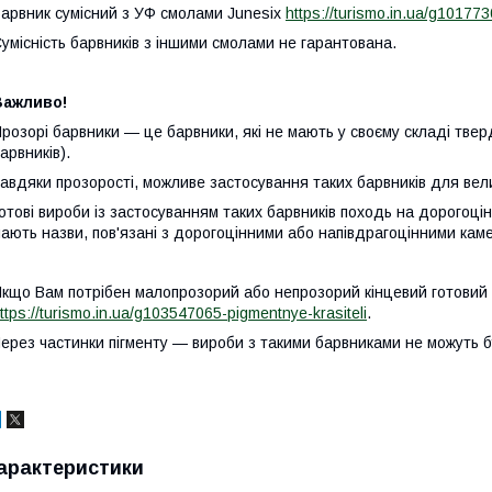
арвник сумісний з УФ смолами Junesix
https://turismo.in.ua/g10177
умісність барвників з іншими смолами не гарантована.
Важливо!
розорі барвники — це барвники, які не мають у своєму складі тверд
арвників).
авдяки прозорості, можливе застосування таких барвників для вел
отові вироби із застосуванням таких барвників походь на дорогоцінн
ають назви, пов'язані з дорогоцінними або напівдрагоцінними кам
кщо Вам потрібен малопрозорий або непрозорий кінцевий готовий в
ttps://turismo.in.ua/g103547065-pigmentnye-krasiteli
.
ерез частинки пігменту — вироби з такими барвниками не можуть б
арактеристики