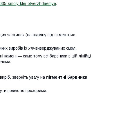
3035-smoly-klej-otverzhdaemye
.
их частинок (на відміну від пігментних
иких виробів із УФ-виверджуваних смол.
і камені — саме тому всі барвники в цій лінійці
енями.
иріб, зверніть увагу на
пігментні барвники
ути повністю прозорими.