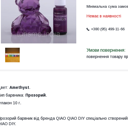
Мінімальна сума замов
Немає в наявності
+380 (95) 499-11-66
повернення товару п
Цвет:
Amethyst
.
ип барвника:
Прозорий
.
лакон 10 г.
розорий барвник від бренда
QIAO QIAO DIY спеціально створени
IAO DIY.