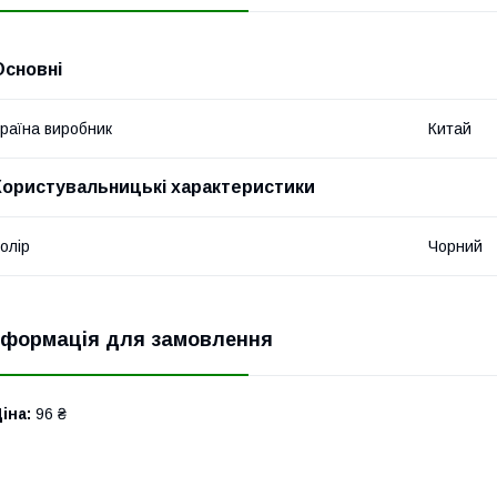
Основні
раїна виробник
Китай
Користувальницькі характеристики
олір
Чорний
нформація для замовлення
іна:
96 ₴