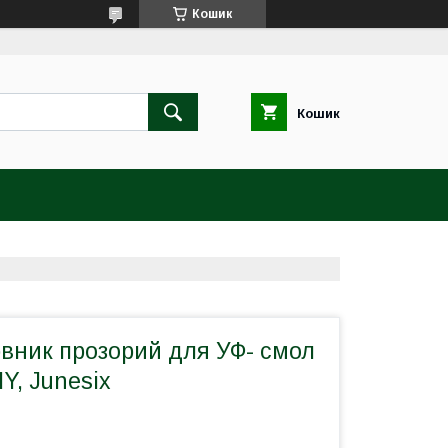
Кошик
Кошик
рвник прозорий для УФ- смол
Y, Junesix