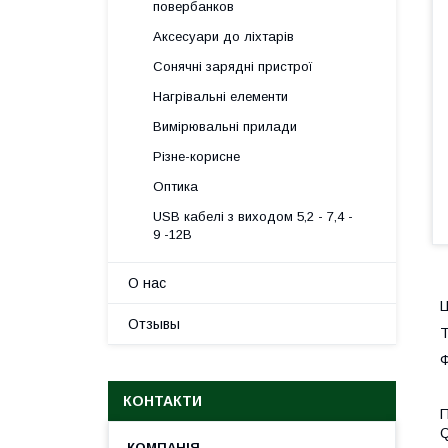
повербанков
Аксесуари до ліхтарів
Сонячні зарядні пристрої
Нагрівальні елементи
Вимірювальні прилади
Різне-корисне
Оптика
USB кабелі з виходом 5,2 - 7,4 -
9 -12В
О нас
Отзывы
Т
Ф
КОНТАКТИ
П
Q