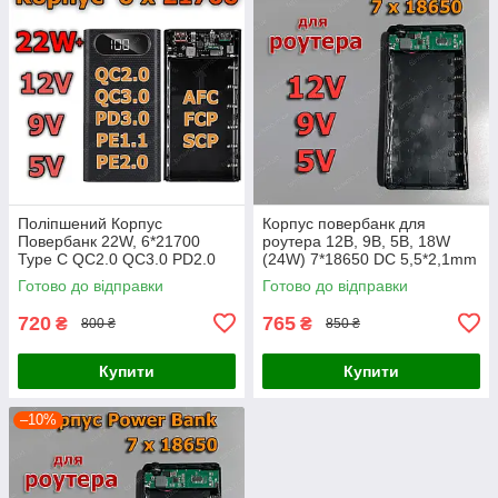
Поліпшений Корпус
Корпус повербанк для
Повербанк 22W, 6*21700
роутера 12В, 9В, 5В, 18W
Type C QC2.0 QC3.0 PD2.0
(24W) 7*18650 DC 5,5*2,1mm
PD3.0 BC1.2 FCP AFC SCP
Wi-Fi UPS
Готово до відправки
Готово до відправки
MTK PE powerbank
720
765
₴
₴
800 ₴
850 ₴
Купити
Купити
–10%