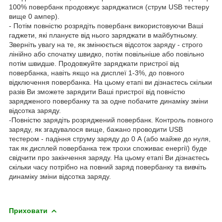
100% повербанк продовжує заряджатися (струм USB тестеру
вище 0 ампер).
- Потім повністю розрядіть повербанк використовуючи Ваші
гаджети, які плануєте від нього заряджати в майбутньому.
Зверніть увагу на те, як змінюється відсоток заряду - строго
лінійно або спочатку швидко, потім повільніше або повільно
потім швидше. Продовжуйте заряджати пристрої від
повербанка, навіть якщо на дисплеї 1-3%, до повного
відключення повербанка. На цьому етапі ви дізнаєтесь скільки
разів Ви зможете зарядити Ваші пристрої від повністю
зарядженого повербанку та за одне побачите динаміку зміни
відсотка заряду.
-Повністю зарядіть розряджений повербанк. Контроль повного
заряду, як згадувалося вище, бажано проводити USB
тестером - падіння струму заряду до 0 А (або майже до нуля,
так як дисплей повербанка теж трохи споживає енергії) буде
свідчити про закінчення заряду. На цьому етапі Ви дізнаєтесь
скільки часу потрібно на повний заряд повербанку та вивчіть
динаміку зміни відсотка заряду.
Приховати