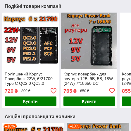
Подібні товари компанії
Поліпшений Корпус
Корпус повербанк для
Корп
Повербанк 22W, 6*21700
роутера 12В, 9В, 5В, 18W
роут
Type C QC2.0 QC3.0
(24W) 7*18650 DC
(24W
PD2.0 PD3.0 BC1.2 FCP
5,5*2,1mm Wi-Fi UPS
5,5*
720
765
855
₴
₴
800 ₴
850 ₴
AFC SCP MTK PE
powerbank
Купити
Купити
Акційні пропозиції та новинки
–10%
–10%