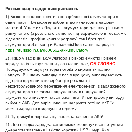
Рекомендація щодо використання:
1) Бажано встановлювати в повербанк нові акумулятори з
однієї партії. Ви можете вибрати акумулятори в нашому
магазині. У нас є як бюджетні акумулятори для внутрішнього
ринку Китаю (з реальною ємністю, підтвердженою в тестах + є
відео тестів і графіки кривих розряду) так і брендові
акумулятори
Samsung
и
Panasonic
Посилання на розділ
https:///turisso.in.ua/g806562-akkumulyatory
2) Якщо у вас різні акумулятори з різною ємкістю і рівнем
заряду, то їх використання дозволене, але,
ОБ’ЯЗОВНО
,
Перед вузлом акумуляторів потрібно вирівняти на них
напругу! В іншому випадку, у вас в кращому випадку можуть
відгоріти пружини в повербанці в результаті
неконтрольованого перетікання електроенергії з зарядженого
акумулятора з високим напруженням в напружений
акумулятор з низьким навантаженням. У найгіршому випадку
вибухне АКБ. Для вирівнювання напруженості на АКБ їх
можна зарядити в корпусі по одному.
3) Підтримуйтелярність під час встановлення АКБ!
4) Щоб швидко заряджався килимок, користуйтеся потужним
джерелом живлення і якістю короткий
USB
шнур. Чим