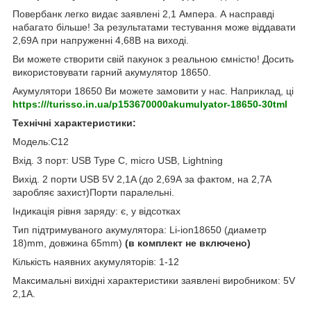
Повербанк легко видає заявлені 2,1 Ампера. А насправді
набагато більше! За результатами тестування може віддавати
2,69А при напруженні 4,68В на виході.
Ви можете створити свій пакунок з реальною ємністю! Досить
використовувати гарний акумулятор 18650.
Акумулятори 18650 Ви можете замовити у нас. Наприклад, ці
https:///turisso.in.ua/p153670000akumulyator-18650-30tml
Технічні характеристики:
Модель:C12
Вхід
. 3
порт
: USB Type C,
micro USB, Lightning
Вихід. 2 порти
USB
5
V
2,1
A (до 2,69А за фактом, на 2,7А
заробляє захист)
Порти паралельні.
Індикація рівня заряду: є, у відсотках
Тип підтримуваного акумулятора:
Li
-
ion
18650 (диаметр
18)
mm
, довжина 65
mm
)
(в комплект не включено)
Кількість наявних акумуляторів: 1-12
Максимальні вихідні характеристики заявлені виробником: 5V
2,1A.