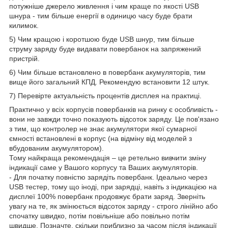
потужніше джерело живлення і чим краще по якості USB
шнура - тим більше енергії в одиницю часу буде брати
килимок.
5) Чим кращою і коротшою буде
USB
шнур, тим більше
струму заряду буде видавати повербанок на запряжений
пристрій.
6) Чим більше встановлено в повербанк акумуляторів, тим
вище його загальний КПД. Рекомендую встановити 12 штук.
7) Перевірте актуальність процентів дисплея на практиці.
Практично у всіх корпусів повербанків на ринку є особливість -
вони не завжди точно показують відсоток заряду. Це пов'язано
з тим, що контролер не знає акумулятори якої сумарної
ємності встановлені в корпус (на відміну від моделей з
вбудованим акумулятором).
Тому найкраща рекомендація – це ретельно вивчити зміну
індикації саме у Вашого корпусу та Ваших акумуляторів.
- Для початку повністю зарядіть повербанк. Ідеально через
USB тестер, тому що іноді, при зарядці, навіть з індикацією на
дисплеї 100% повербанк продовжує брати заряд. Зверніть
увагу на те, як змінюється відсоток заряду - строго лінійно або
спочатку швидко, потім повільніше або повільно потім
швидше. Позначте, скільки приблизно за часом після індикації